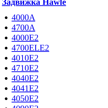
Задвижка Hawle
4000A
4700A
4000Е2
4700ELE2
4010E2
4710Е2
4040E2
4041E2
4050E2