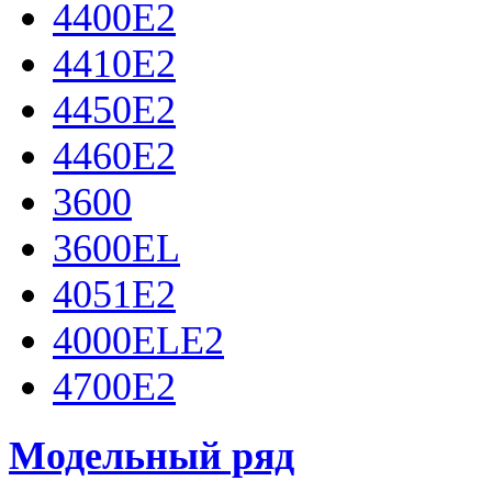
4400E2
4410E2
4450E2
4460E2
3600
3600EL
4051Е2
4000ELE2
4700Е2
Модельный ряд