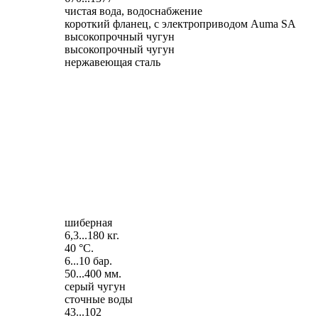
чистая вода, водоснабжение
короткий фланец, с электроприводом Auma SA
высокопрочный чугун
высокопрочный чугун
нержавеющая сталь
шиберная
6,3...180 кг.
40 °C.
6...10 бар.
50...400 мм.
серый чугун
сточные воды
43...102