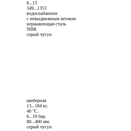
6...15
349...1353
водоснабжение
с невыдвижным штоком
нержавеющая сталь
NBR
серый чугун
шиберная
13...184 кг.
40 °C.
6...10 бар.
80...400 мм.
серый чугун