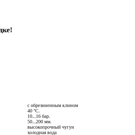
дке!
с обрезиненным клином
40 °C.
10...16 бар.
50...200 мм.
высокопрочный чугун
холодная вода